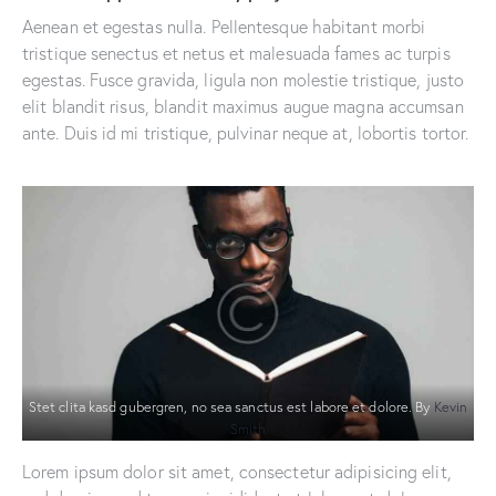
Aenean et egestas nulla. Pellentesque habitant morbi
tristique senectus et netus et malesuada fames ac turpis
egestas. Fusce gravida, ligula non molestie tristique, justo
elit blandit risus, blandit maximus augue magna accumsan
ante. Duis id mi tristique, pulvinar neque at, lobortis tortor.
Stet clita kasd gubergren, no sea sanctus est labore et dolore. By
Kevin
Smith
Lorem ipsum dolor sit amet, consectetur adipisicing elit,