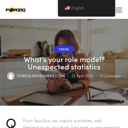
English
TREND
What’s your role model?
Unexpected statistics
FORZIQ.DEV@GMAIL.COM
22 April 2020
0
Comments
Q
Proin faucibus nec mauris a sodales, sed
elementum mi tincidunt. Sed eget viverra egestas