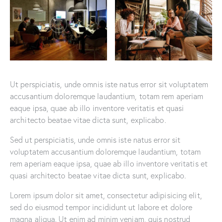
Ut perspiciatis, unde omnis iste natus error sit voluptatem
accusantium doloremque laudantium, totam rem aperiam
eaque ipsa, quae ab illo inventore veritatis et quasi
architecto beatae vitae dicta sunt, explicabo.
Sed ut perspiciatis, unde omnis iste natus error sit
voluptatem accusantium doloremque laudantium, totam
rem aperiam eaque ipsa, quae ab illo inventore veritatis et
quasi architecto beatae vitae dicta sunt, explicabo.
Lorem ipsum dolor sit amet, consectetur adipisicing elit,
sed do eiusmod tempor incididunt ut labore et dolore
magna aliqua. Ut enim ad minim veniam, quis nostrud