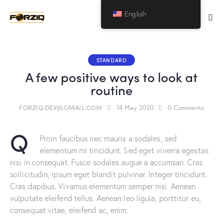
English
STANDARD
A few positive ways to look at
routine
FORZIQ.DEV@GMAIL.COM
14 May 2020
0
Comments
Q
Proin faucibus nec mauris a sodales, sed
elementum mi tincidunt. Sed eget viverra egestas
nisi in consequat. Fusce sodales augue a accumsan. Cras
sollicitudin, ipsum eget blandit pulvinar. Integer tincidunt.
Cras dapibus. Vivamus elementum semper nisi. Aenean
vulputate eleifend tellus. Aenean leo ligula, porttitor eu,
consequat vitae, eleifend ac, enim.