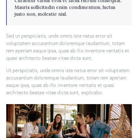
Curabitur varius eros et lacus rutrum consequat.
Mauris sollicitudin enim condimentum, luctus
justo non, molestie nisl.
Sed ut perspiciatis, unde omnis iste natus error sit
voluptatem accusantium doloremque laudantium, totam
rem aperiam eaque ipsa, quae ab illo inventore veritatis et
quasi architecto beatae vitae dicta sunt.
Ut perspiciatis, unde omnis iste natus error sit voluptatem
accusantium doloremque laudantium, totam rem aperiam
eaque ipsa, quae ab illo inventore veritatis et quasi
architecto beatae vitae dicta sunt, explicabo.