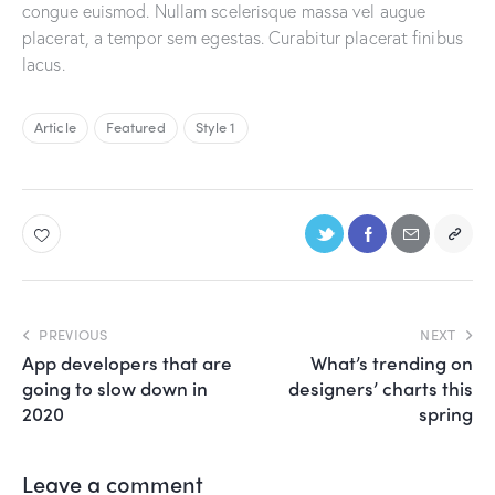
congue euismod. Nullam scelerisque massa vel augue
placerat, a tempor sem egestas. Curabitur placerat finibus
lacus.
Article
Featured
Style 1
PREVIOUS
NEXT
App developers that are
What’s trending on
going to slow down in
designers’ charts this
2020
spring
Leave a comment