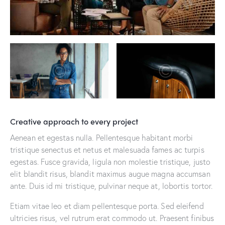
Creative approach to every project
Aenean et egestas nulla. Pellentesque habitant morbi
tristique senectus et netus et malesuada fames ac turpis
egestas. Fusce gravida, ligula non molestie tristique, justo
elit blandit risus, blandit maximus augue magna accumsan
ante. Duis id mi tristique, pulvinar neque at, lobortis tortor.
Etiam vitae leo et diam pellentesque porta. Sed eleifend
ultricies risus, vel rutrum erat commodo ut. Praesent finibus