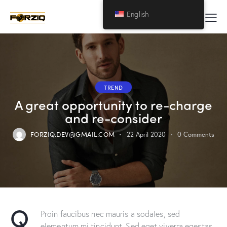
English
TREND
A great opportunity to re-charge
and re-consider
FORZIQ.DEV@GMAIL.COM
22 April 2020
0
Comments
Q
Proin faucibus nec mauris a sodales, sed
elementum mi tincidunt. Sed eget viverra egestas