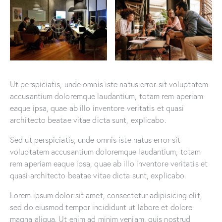
Ut perspiciatis, unde omnis iste natus error sit voluptatem
accusantium doloremque laudantium, totam rem aperiam
eaque ipsa, quae ab illo inventore veritatis et quasi
architecto beatae vitae dicta sunt, explicabo.
Sed ut perspiciatis, unde omnis iste natus error sit
voluptatem accusantium doloremque laudantium, totam
rem aperiam eaque ipsa, quae ab illo inventore veritatis et
quasi architecto beatae vitae dicta sunt, explicabo.
Lorem ipsum dolor sit amet, consectetur adipisicing elit,
sed do eiusmod tempor incididunt ut labore et dolore
magna aliqua. Ut enim ad minim veniam, quis nostrud