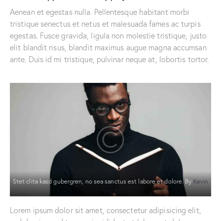
Aenean et egestas nulla. Pellentesque habitant morbi
tristique senectus et netus et malesuada fames ac turpis
egestas. Fusce gravida, ligula non molestie tristique, justo
elit blandit risus, blandit maximus augue magna accumsan
ante. Duis id mi tristique, pulvinar neque at, lobortis tortor.
Stet clita kasd gubergren, no sea sanctus est labore et dolore. By
Kevin
Smith
Lorem ipsum dolor sit amet, consectetur adipisicing elit,