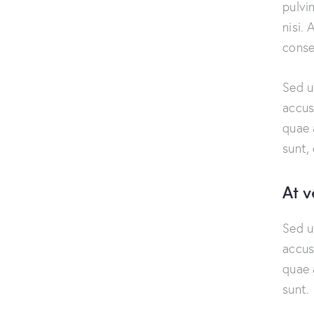
pulvi
nisi. 
conse
Sed u
accus
quae 
sunt,
At 
Sed u
accus
quae 
sunt.