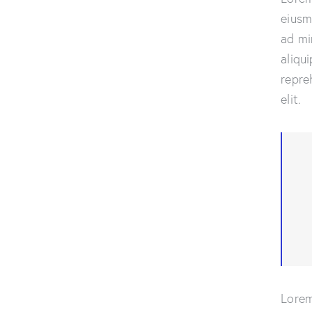
eiusm
ad mi
aliqu
repre
elit.
Lorem