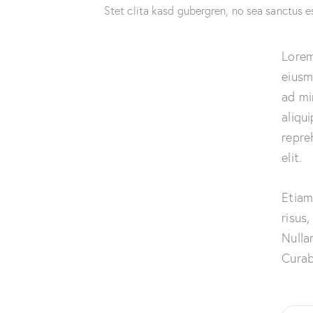
Stet clita kasd gubergren, no sea sanctus e
Lorem
eiusm
ad mi
aliqu
repre
elit.
Etiam
risus
Nulla
Curab