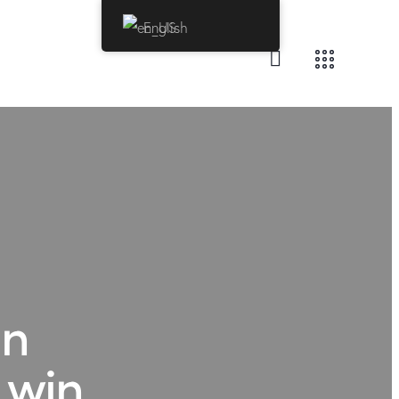
English
in
 win