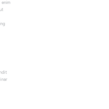
t enim
ut
ing
andit
inar