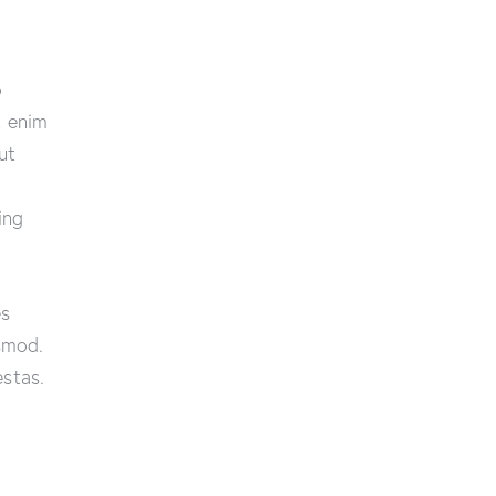
o
t enim
ut
ing
es
smod.
stas.