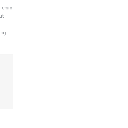
t enim
ut
ing
o