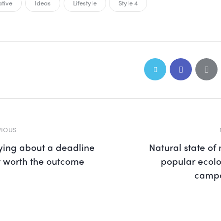
tive
Ideas
Lifestyle
Style 4
VIOUS
ying about a deadline
Natural state of
ot worth the outcome
popular ecolo
camp