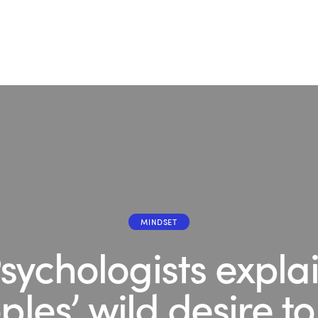
MINDSET
sychologists expla
ples’ wild desire to