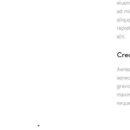
eiusm
ad mi
aliqu
repre
elit.
Cre
Aenea
senec
gravid
maxim
neque 