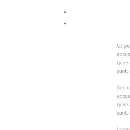
Ut pe
accus
quae 
sunt,
Sed u
accus
quae 
sunt,
Lorem