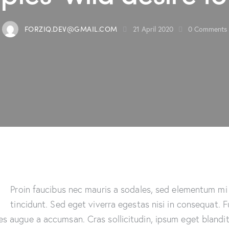
FORZIQ.DEV@GMAIL.COM
21 April 2020
0
Comments
Q
Proin faucibus nec mauris a sodales, sed elementum mi
tincidunt. Sed eget viverra egestas nisi in consequat. 
es augue a accumsan. Cras sollicitudin, ipsum eget blandi