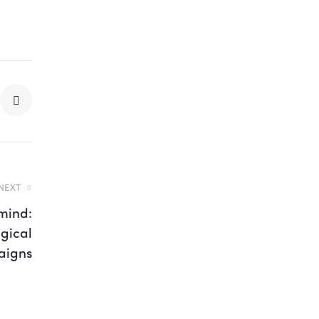
NEXT
 mind:
gical
aigns