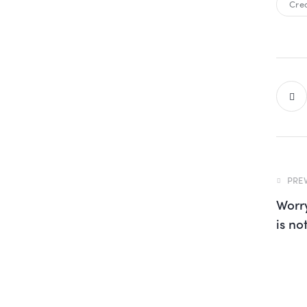
Crea
PRE
Worr
is n