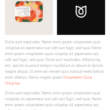
Dicta sunt explicabo. Nemo enim ipsam voluptatem quia
voluptas sit aspernatur aut odit aut fugit, sed quia. Nemo
enim ipsam voluptatem quia voluptas sit aspernatur aut
odit aut fugit, sed quia. Dicta sunt explicabo. Adipiscing
elit, sed do eiusmod tempor incididunt ut labore et dolore
magna aliqua. Ut enim ad veniam quis nostrud exercitation
enim ullamco. Nemo magna ipsam
Voluptatem Quia
Voluptas.
Dicta sunt explicabo. Nemo enim ipsam voluptatem quia
voluptas sit aspernatur aut odit aut fugit, sed quia. Nemo
enim ipsam voluptatem quia voluptas sit aspernatur aut