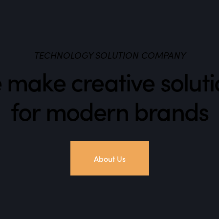
TECHNOLOGY SOLUTION COMPANY
 make creative soluti
for modern brands
About Us