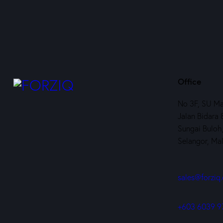
Office
No 3F, SU Mal
Jalan Bidara
Sungai Buloh
Selangor, Ma
sales@forziq
+603 6039 9