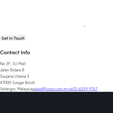
Contact Info
No 3F, SU Mall
Jalan Bidara 8
Saujana Utama 3
47000 Sungai Buloh
Selangor, Malaysia
sales@forziq.com.my
+603 6039 9767