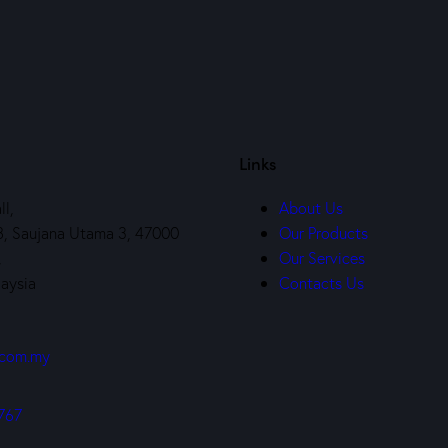
Links
l,
About Us
 8, Saujana Utama 3, 47000
Our Products
,
Our Services
laysia
Contacts Us
.com.my
767