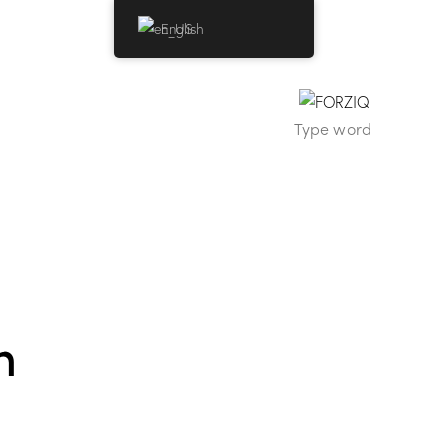
English
n