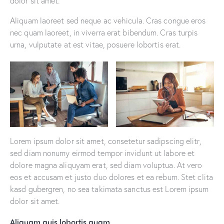
dolor sit amet.
Aliquam laoreet sed neque ac vehicula. Cras congue eros
nec quam laoreet, in viverra erat bibendum. Cras turpis
urna, vulputate at est vitae, posuere lobortis erat.
Lorem ipsum dolor sit amet, consetetur sadipscing elitr,
sed diam nonumy eirmod tempor invidunt ut labore et
dolore magna aliquyam erat, sed diam voluptua. At vero
eos et accusam et justo duo dolores et ea rebum. Stet clita
kasd gubergren, no sea takimata sanctus est Lorem ipsum
dolor sit amet.
Aliquam quis lobortis quam