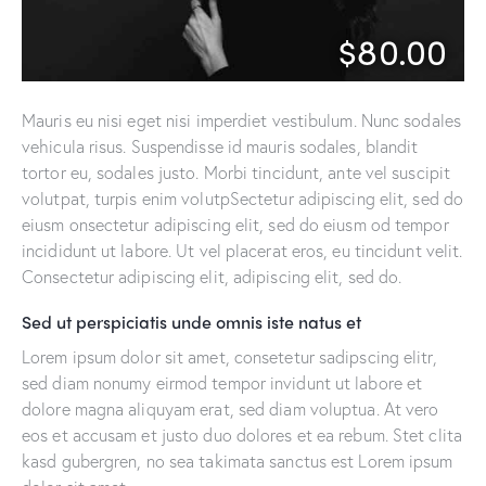
$80.00
Mauris eu nisi eget nisi imperdiet vestibulum. Nunc sodales
vehicula risus. Suspendisse id mauris sodales, blandit
tortor eu, sodales justo. Morbi tincidunt, ante vel suscipit
volutpat, turpis enim volutpSectetur adipiscing elit, sed do
eiusm onsectetur adipiscing elit, sed do eiusm od tempor
incididunt ut labore. Ut vel placerat eros, eu tincidunt velit.
Consectetur adipiscing elit, adipiscing elit, sed do.
Sed ut perspiciatis unde omnis iste natus et
Lorem ipsum dolor sit amet, consetetur sadipscing elitr,
sed diam nonumy eirmod tempor invidunt ut labore et
dolore magna aliquyam erat, sed diam voluptua. At vero
eos et accusam et justo duo dolores et ea rebum. Stet clita
kasd gubergren, no sea takimata sanctus est Lorem ipsum