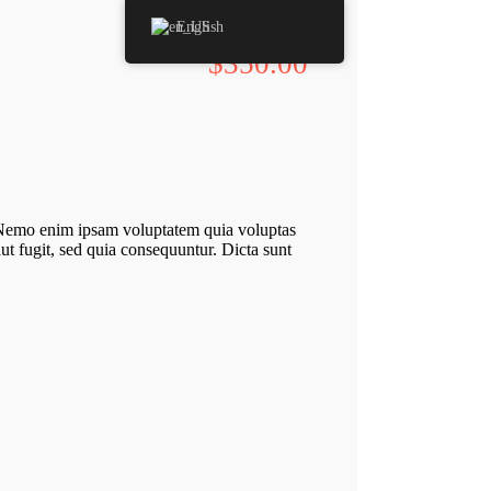
English
$350.
00
 Nemo enim ipsam voluptatem quia voluptas
 aut fugit, sed quia consequuntur. Dicta sunt